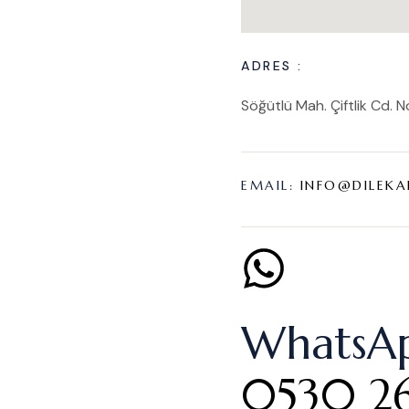
ADRES :
Söğütlü Mah. Çiftlik Cd.
EMAIL:
INFO@DILEK
WhatsAp
0530 2