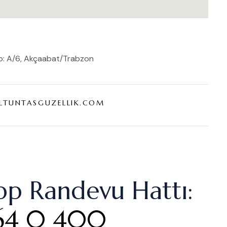
 No: A/6, Akçaabat/Trabzon
ALTUNTASGUZELLIK.COM
p Randevu Hattı:
64 0 400