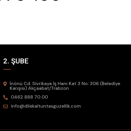
2. ŞUBE
İnönü Cd. Sivrikaya İş Hanı Kat 3 No: 306 (Belediye
Karışısı) Akçaabat/Trabzon
0462 888 70 00
info@dilekaltuntasguzellik.com